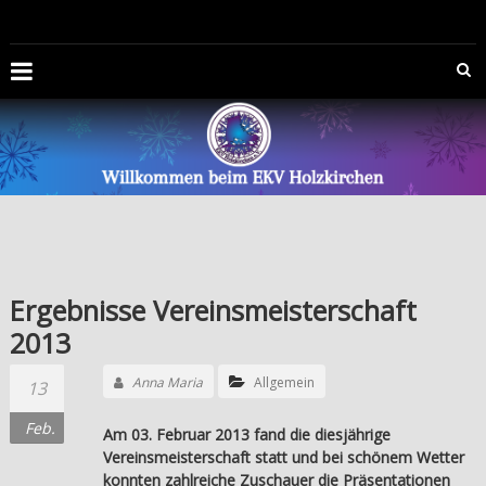
Zum
EISKUNSTLAUFVEREIN
Inhalt
springen
HOLZKIRCHEN
E.V.
Die
Offizelle
Homepage
des
Eiskunstlaufvereins
Holzkirchen
Ergebnisse Vereinsmeisterschaft
e.V.
2013
Anna Maria
Allgemein
13
Feb.
Am 03. Februar 2013 fand die diesjährige
Vereinsmeisterschaft statt und bei schönem Wetter
konnten zahlreiche Zuschauer die Präsentationen