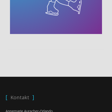
Kontakt
Annemarie Auracher-Orlando