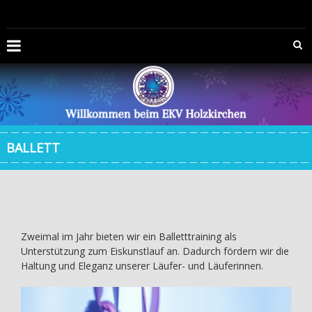
Zum
EISKUNSTLAUFVEREIN
Inhalt
springen
HOLZKIRCHEN
E.V.
Die
Offizelle
Homepage
BALLETT
des
Eiskunstlaufvereins
Holzkirchen
e.V.
Zweimal im Jahr bieten wir ein Balletttraining als
Unterstützung zum Eiskunstlauf an. Dadurch fördern wir die
Haltung und Eleganz unserer Läufer- und Läuferinnen.