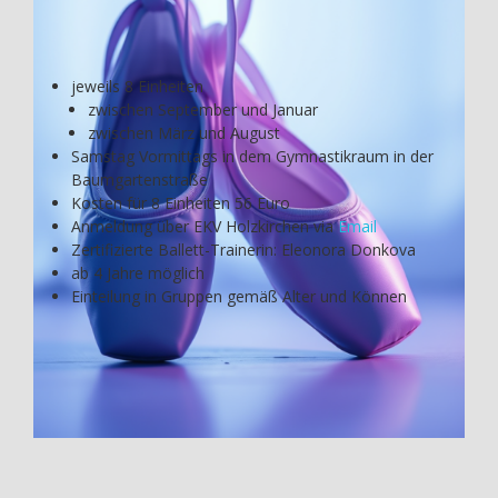
jeweils 8 Einheiten
zwischen September und Januar
zwischen März und August
Samstag Vormittags in dem Gymnastikraum in der
Baumgartenstraße
Kosten für 8 Einheiten 56 Euro
Anmeldung über EKV Holzkirchen via
Email
Zertifizierte Ballett-Trainerin: Eleonora Donkova
ab 4 Jahre möglich
Einteilung in Gruppen gemäß Alter und Können