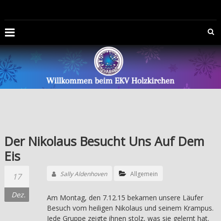
Zum
EISKUNSTLAUFVEREIN
Inhalt
springen
HOLZKIRCHEN
E.V.
Die
Offizelle
Homepage
des
Eiskunstlaufvereins
Holzkirchen
Der Nikolaus Besucht Uns Auf Dem
e.V.
Eis
Sally Aldenhoven
Allgemein
17
Dez.
Am Montag, den 7.12.15 bekamen unsere Läufer
Besuch vom heiligen Nikolaus und seinem Krampus.
Jede Gruppe zeigte ihnen stolz, was sie gelernt hat.