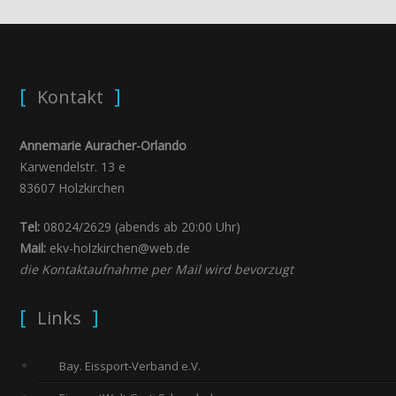
Kontakt
Annemarie Auracher-Orlando
Karwendelstr. 13 e
83607 Holzkirchen
Tel:
08024/2629 (abends ab 20:00 Uhr)
Mail:
ekv-holzkirchen@web.de
die Kontaktaufnahme per Mail wird bevorzugt
Links
Bay. Eissport-Verband e.V.