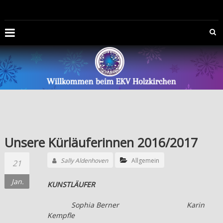
Zum
EISKUNSTLAUFVEREIN
Inhalt
springen
HOLZKIRCHEN
E.V.
Die
Offizelle
Homepage
des
Eiskunstlaufvereins
Holzkirchen
Unsere Kürläuferinnen 2016/2017
e.V.
Sally Aldenhoven
Allgemein
21
Jan.
KUNSTLÄUFER
Sophia Berner Karin
Kempfle