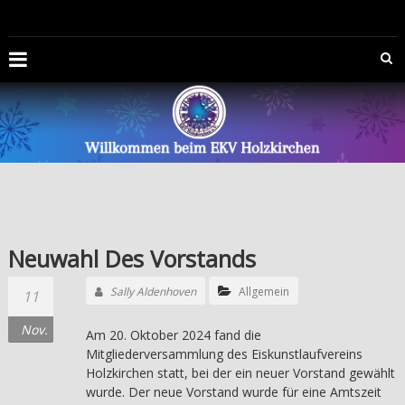
Zum
EISKUNSTLAUFVEREIN
Inhalt
springen
HOLZKIRCHEN
E.V.
Die
Offizelle
Homepage
des
Eiskunstlaufvereins
Holzkirchen
Neuwahl Des Vorstands
e.V.
Sally Aldenhoven
Allgemein
11
Nov.
Am 20. Oktober 2024 fand die
Mitgliederversammlung des Eiskunstlaufvereins
Holzkirchen statt, bei der ein neuer Vorstand gewählt
wurde. Der neue Vorstand wurde für eine Amtszeit