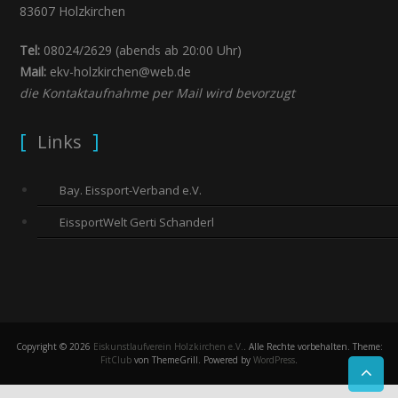
83607 Holzkirchen
Tel:
08024/2629 (abends ab 20:00 Uhr)
Mail:
ekv-holzkirchen@web.de
die Kontaktaufnahme per Mail wird bevorzugt
Links
Bay. Eissport-Verband e.V.
EissportWelt Gerti Schanderl
Copyright © 2026
Eiskunstlaufverein Holzkirchen e.V.
. Alle Rechte vorbehalten. Theme:
FitClub
von ThemeGrill. Powered by
WordPress
.