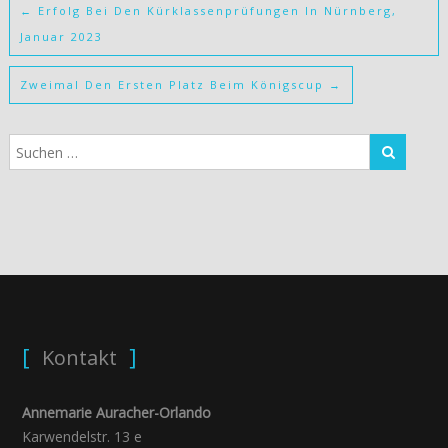
←
Erfolg Bei Den Kürklassenprüfungen In Nürnberg,
Januar 2023
Zweimal Den Ersten Platz Beim Königscup
→
Kontakt
Annemarie Auracher-Orlando
Karwendelstr. 13 e