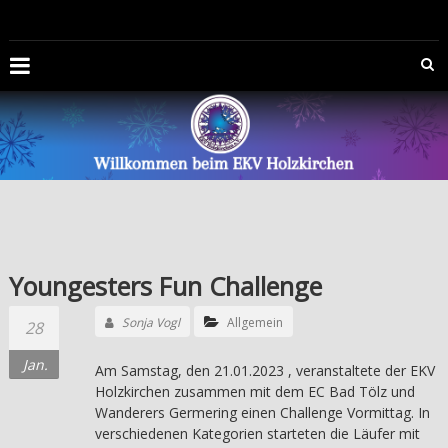
Zum
EISKUNSTLAUFVEREIN
Inhalt
springen
HOLZKIRCHEN
E.V.
Die
Offizelle
Homepage
des
Eiskunstlaufvereins
Holzkirchen
Youngesters Fun Challenge
e.V.
Sonja Vogl
Allgemein
28
Jan.
Am Samstag, den 21.01.2023 , veranstaltete der EKV
Holzkirchen zusammen mit dem EC Bad Tölz und
Wanderers Germering einen Challenge Vormittag. In
verschiedenen Kategorien starteten die Läufer mit