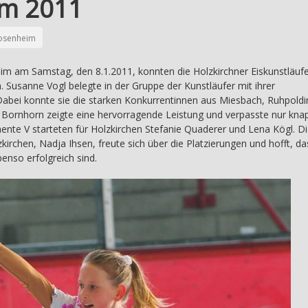
im 2011
osenheim
im am Samstag, den 8.1.2011, konnten die Holzkirchner Eiskunstläuf
n. Susanne Vogl belegte in der Gruppe der Kunstläufer mit ihrer
 Dabei konnte sie die starken Konkurrentinnen aus Miesbach, Ruhpold
h Bornhorn zeigte eine hervorragende Leistung und verpasste nur kna
emente V starteten für Holzkirchen Stefanie Quaderer und Lena Kögl. D
rchen, Nadja Ihsen, freute sich über die Platzierungen und hofft, da
nso erfolgreich sind.