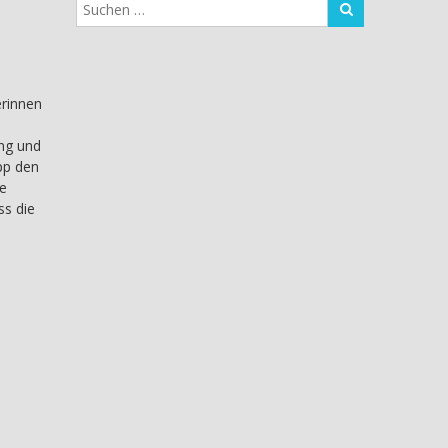
erinnen
ing und
pp den
ie
ss die