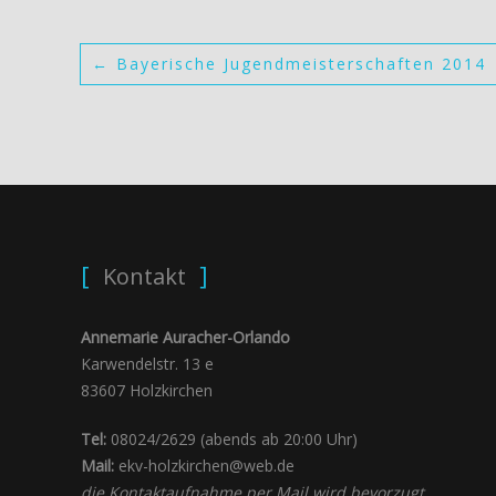
←
Bayerische Jugendmeisterschaften 2014
Kontakt
Annemarie Auracher-Orlando
Karwendelstr. 13 e
83607 Holzkirchen
Tel:
08024/2629 (abends ab 20:00 Uhr)
Mail:
ekv-holzkirchen@web.de
die Kontaktaufnahme per Mail wird bevorzugt