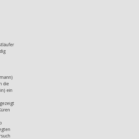
tläufer
dig
rtmann)
n die
n) ein
gezeigt
Küren
p
egten
ersuch