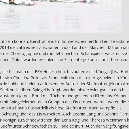
ht sein können: Bei strahlendem Sonnenschein entführten die Eiskuns
2014 die zahlreichen Zuschauer in das Land der Märchen. Mit aufwän
samer Choreographie und mit detailreichem Schauspiel erweckten sie
eben. Dabei wurden erzählerische Elemente gekonnt durch Küren zu
 die Kleinsten des EKV Holzkirchen, bezauberte die Königin (Lisa Ha
 sich Christina Priller als Schneewittchen mit einer gefühlvollen Kür i
e bald durch einen aufreizenden Auftritt der Stiefmutter (Noura Ami
 Stiefmutter ihren Spiegel befragt, wurden abwechslungsreich durch
r Musik von James Bond mit Tüchern und goldenen Hüten das Können 
n mit Spiegelelementen in Gruppen das Eis erobert wurde, waren die 
 von Katharina Cassardelli als böse Stiefmutter, Karin Kempfle als
 Schwung über das Eis wirbelten. Auch Leonie Lang und Sabrina Tem
er Königin zu Schneewittchen dar. Lena Kögl und Theresa Weinmann l
ie Stiefmutter Schneewittchen zu Tode schnürt. Auch der Vergiftungsv