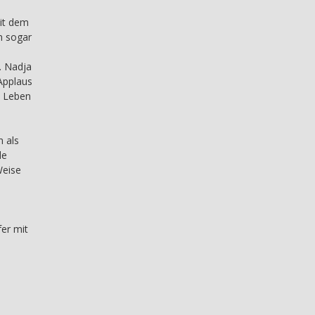
it dem
n sogar
. Nadja
Applaus
m Leben
n als
de
Weise
fer mit