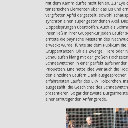
mit dem Kamm durfte nicht fehlen. Zu “Eye o
tänzerischen Elementen über das Eis und e
vergifteten Apfel dargestellt, sowohl schaus
synchron einen super gestandenen Axel. Die
Doppelsprüngen übertroffen. Auch als Schme
Ihsen ließ in ihrer Gruppenkür jeden Läufer
erntete die bayrische Meisterin des Nachwu
erweckt wurde, führte sie dem Publikum die 
Gruppentänzen: Ob als Zwerge, Tiere oder N
Schaulaufen klang mit der großen Hochzeitsf
Schneewittchen in einer perfekt aufeinand
Pirouetten. Eine nette Idee war auch die Hoc
den einzelnen Läufern Dank ausgesprochen 
erfahrensten Läufer des EKV Holzkirchen. In
ausgezahlt, die Geschichte des Schneewittch
präsentieren. Sogar der zweite Bürgermeiste
einer ermutigenden Anfangsrede.