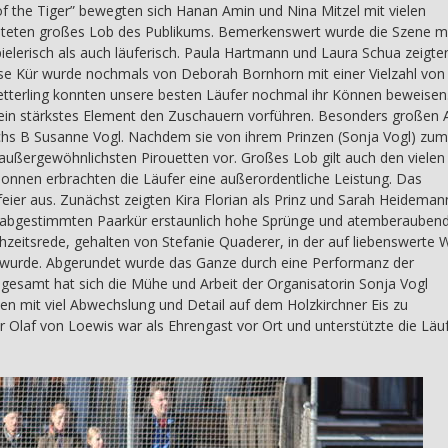
f the Tiger” bewegten sich Hanan Amin und Nina Mitzel mit vielen
rnteten großes Lob des Publikums. Bemerkenswert wurde die Szene m
pielerisch als auch läuferisch. Paula Hartmann und Laura Schua zeigte
se Kür wurde nochmals von Deborah Bornhorn mit einer Vielzahl von
tterling konnten unsere besten Läufer nochmal ihr Können beweisen
 sein stärkstes Element den Zuschauern vorführen. Besonders großen 
chs B Susanne Vogl. Nachdem sie von ihrem Prinzen (Sonja Vogl) zu
außergewöhnlichsten Pirouetten vor. Großes Lob gilt auch den vielen
onnen erbrachten die Läufer eine außerordentliche Leistung. Das
eier aus. Zunächst zeigten Kira Florian als Prinz und Sarah Heideman
er abgestimmten Paarkür erstaunlich hohe Sprünge und atemberauben
hzeitsrede, gehalten von Stefanie Quaderer, in der auf liebenswerte 
wurde. Abgerundet wurde das Ganze durch eine Performanz der
sgesamt hat sich die Mühe und Arbeit der Organisatorin Sonja Vogl
en mit viel Abwechslung und Detail auf dem Holzkirchner Eis zu
r Olaf von Loewis war als Ehrengast vor Ort und unterstützte die Läu